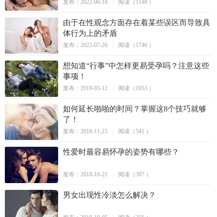
发布：2022-08-18
|
阅读（1148 ）
由于在性观念方面存在着某些误区而导致具
体行为上的矛盾
发布：2022-07-26
|
阅读（1746 ）
想知道“行事”中怎样更易受孕吗？注意这些
事项！
发布：2019-03-12
|
阅读（1053 ）
如何延长啪啪的时间？掌握这8个技巧就够
了！
发布：2018-11-25
|
阅读（541 ）
性爱时最容易怀孕的姿势有哪些？
发布：2018-10-21
|
阅读（397 ）
男女出现性冷淡怎么解决？