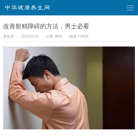
华健康养生网
改善射精障碍的方法，男士必看
养生君
/
2019-04-10
/
分类:
两性
/
阅读:
2348次